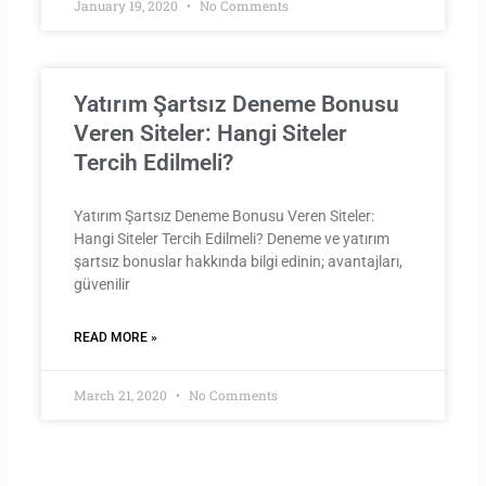
January 19, 2020
No Comments
Yatırım Şartsız Deneme Bonusu
Veren Siteler: Hangi Siteler
Tercih Edilmeli?
Yatırım Şartsız Deneme Bonusu Veren Siteler:
Hangi Siteler Tercih Edilmeli? Deneme ve yatırım
şartsız bonuslar hakkında bilgi edinin; avantajları,
güvenilir
READ MORE »
March 21, 2020
No Comments