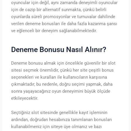
oyuncular için değil, aynı zamanda deneyimli oyuncular
için de cazip bir alternatif sunmakta, çünkü belirli
oyunlarda süreli promosyonlar ve turnuvalar dahilinde
verilen deneme bonusları ile daha fazla kazanma şansı
ve eğlenceli bir deneyim sağlanabilmektedir.
Deneme Bonusu Nasıl Alınır?
Deneme bonusu almak için öncelikle güvenilir bir slot
sitesi seçmek önemlidir, çünkü her site çeşitli bonus
seçenekleri ve kuralları ile kullanıcıların karşısına
çıkmaktadır; bu nedenle, doğru seçimi yapmak, daha
sonra yaşayacağınız oyun deneyimini büyük ölçüde
etkileyecektir.
Seçtiğiniz slot sitesinde genellikle kayıt işleminin
ardından, doğrudan hesabınıza tanımlanan bonusları
kullanabilmeniz için siteye üye olmanız ve bazı